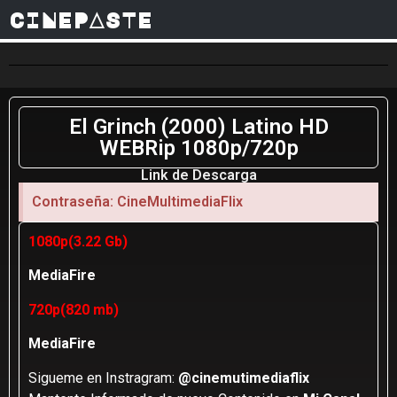
CINEPASTE
El Grinch (2000) Latino HD
WEBRip 1080p/720p
Link de Descarga
Contraseña: CineMultimediaFlix
1080p(3.22 Gb)
MediaFire
720p(820 mb)
MediaFire
Sigueme en Instragram:
@cinemutimediaflix