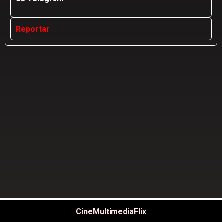
Reportar
CineMultimediaFlix