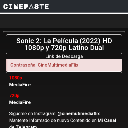
CINEPASTE
Sonic 2: La Película (2022) HD
1080p y 720p Latino Dual
Link de Descarga
Contraseña: CineMultimediaFlix
1080p
MediaFire
720p
MediaFire
Sigueme en Instragram:
@cinemutimediaflix
Mantente Informado de nuevo Contenido en
Mi Canal
de Telegram