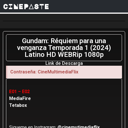
CINEPASTE
Gundam: Réquiem para una
venganza Temporada 1 (2024)
Latino HD WEBRip 1080p
Link de Descarga
Contraseña: CineMultimediaFlix
E01 – E02
MediaFire
Tetabox
Sigueme en Instragram:
@cinemutimediaflix