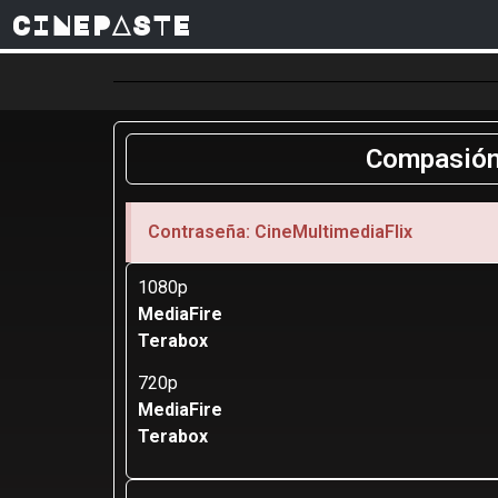
CINEPASTE
Compasión 
Contraseña: CineMultimediaFlix
1080p
MediaFire
Terabox
720p
MediaFire
Terabox